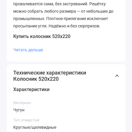
проваливается сама, без застреваний. Решётку
можно собрать любого размера — от небольших до
промышленных. Плотное прилегание исключает
просыпание угля. Надёжно и без сюрпризов.
Купить колосник 520х220
Чтобы купить Колосник 520х220, позвоните в отдел
Читать дальше
продаж по телефону:
+7 (905) 980-30-23
или оформите
заявку он-лайн. Поможем рассчитать стоимость
доставки до вашего населенного пункта.
Технические характеристики
Колосник 520х220
Характеристики
Материал
Чугун
Тип отверстий
Круглые/щелевидные