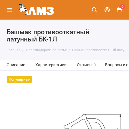
0
Башмак противооткатный
латунный БK-1Л
Главная
Железнодорожное литьё
Башмак противооткатный латунн
Описание
Характеристики
Отзывы
0
Вопросы и о
Популярный