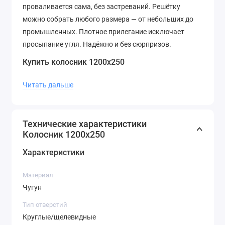
проваливается сама, без застреваний. Решётку
можно собрать любого размера — от небольших до
промышленных. Плотное прилегание исключает
просыпание угля. Надёжно и без сюрпризов.
Купить колосник 1200х250
Чтобы купить колосник 1200х250, позвоните в отдел
Читать дальше
продаж по телефону:
+7 (905) 980-30-23
или оформите
заявку онлайн. Поможем рассчитать стоимость
доставки до вашего населенного пункта.
Технические характеристики
Колосник 1200х250
Характеристики
Материал
Чугун
Тип отверстий
Круглые/щелевидные